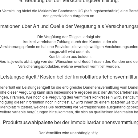
6. Beratung bei der Versicherungsvermittlung:
Seite teilen:
r Vermittlung bietet die Maklerbüro Bandmann UG (haftungsbeschränkt) eine Ber
den gesetzlichen Vorgaben an.
ormationen über Art und Quelle der Vergütung als Versicherungs
Die Vergütung der Tätigkeit erfolgt als:
- konkret vereinbarte Zahlung durch den Kunden oder als
r Versicherungsprämie enthaltene Provision, die vom jeweiligen Versicherungsunt
ausgezahlt wird oder als
- Kombination aus beidem.
ies ist jeweils abhängig von den Wünschen und Bedürfnissen des Kunden und d
S
Versicherungsprodukten, welche eventuell vermittelt werden.
M
 Leistungsentgelt / Kosten bei der Immobiliardarlehensvermittlu
V
tler erhält ein Leistungsentgelt für die erfolgreiche Darlehensvermittlung vom Darl
s
öhe dieser Vergütung kann sich insbesondere ergeben aus: der Bruttodarlehens
[
ngen, Prämien. Wie hoch die Vergütung des Vermittlers konkret sein wird, steht zum
digung dieser Information noch nicht fest. Er wird Ihnen zu einem späteren Zeitpu
Merkblatt mitgeteilt, welches Sie rechtzeitig vor Vertragsschluss ausgehändigt b
S
eitere variable Vergütungen hinzukommen, die sich an qualitativen Merkmalen 
A
. Produktauswahlpalette bei der Immobiliardarlehensvermittlun
S
Der Vermittler wird unabhängig tätig.
m