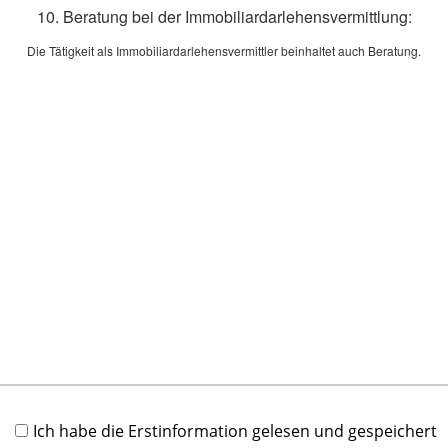
u
10. Beratung bei der Immobiliardarlehensvermittlung:
K
Die Tätigkeit als Immobiliardarlehensvermittler beinhaltet auch Beratung.
[
J
S
a
E
[
K
E
E
v
f
[
A
Ich habe die Erstinformation gelesen und gespeichert
A