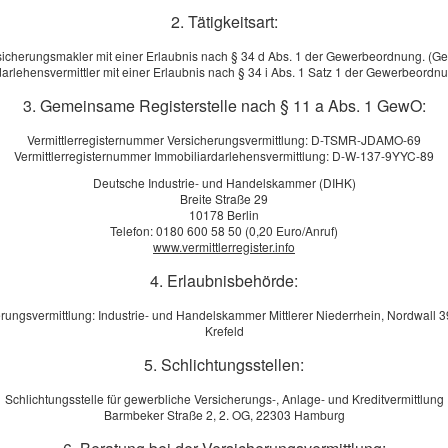
2. Tätigkeitsart:
sicherungsmakler mit einer Erlaubnis nach § 34 d Abs. 1 der Gewerbeordnung. (G
arlehensvermittler mit einer Erlaubnis nach § 34 i Abs. 1 Satz 1 der Gewerbeord
3. Gemeinsame Registerstelle nach § 11 a Abs. 1 GewO:
Vermittlerregisternummer Versicherungsvermittlung: D-TSMR-JDAMO-69
ng­s-Check In wenigen Schritten zum optimalen Schutz -
Vermittlerregisternummer Immobiliardarlehensvermittlung: D-W-137-9YYC-89
jetzt Ihren individuellen Ver­si­che­rung­sbedarf!
Deutsche Industrie- und Handelskammer (DIHK)
l wie Sie - daran haben wir für Sie gedacht
Breite Straße 29
10178 Berlin
Telefon: 0180 600 58 50 (0,20 Euro/Anruf)
ngs-Check
www.vermittlerregister.info
4. Erlaubnisbehörde:
rungsvermittlung: Industrie- und Handelskammer Mittlerer Niederrhein, Nordwall 
Krefeld
O
bgestimmt auf Ihre Lebenssituation
5. Schlichtungsstellen:
lte nur Produkte, die wir für Sie anbieten
ukten, wir helfen Ihnen gerne
Schlichtungsstelle für gewerbliche Versicherungs-, Anlage- und Kreditvermittlung
ach online und schließen Sie direkt ab
Barmbeker Straße 2, 2. OG, 22303 Hamburg
reisen