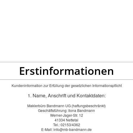
Maklerbüro Bandmann UG
ersicherungen - Hypotheken - Bausparen
RMEN
FINANZIERUNGEN
ONLINEABSCHLUSS
Erstinformationen
Kundeninformation zur Erfüllung der gesetzlichen Informationspflicht
1. Name, Anschrift und Kontaktdaten:
Maklerbüro Bandmann UG (haftungsbeschränkt)
Geschäftsführung: Ilona Bandmann
Werner-Jager-Str. 12
41334 Nettetal
Tel.: 02153/4362
E-Mail: info@mb-bandmann.de