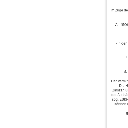
Im Zuge de
7. Inf
- in de
D
8.
Der Vermit
Die H
Zinszahlu
der Aushän
sog. ESIS-
können w
9