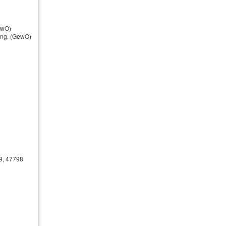
ewO)
nung. (GewO)
Öffnungszeiten
Montag
09:00 - 17.00 Uhr
Dienstag
09:00 - 17.00 Uhr
Mittwoch
09:00 - 17.00 Uhr
Donnerstag
09:00 - 17.00 Uhr
Freitag
09:00 - 17.00 Uhr
39, 47798
der nach Vereinbarung 02153-4362
Kundenstimmen