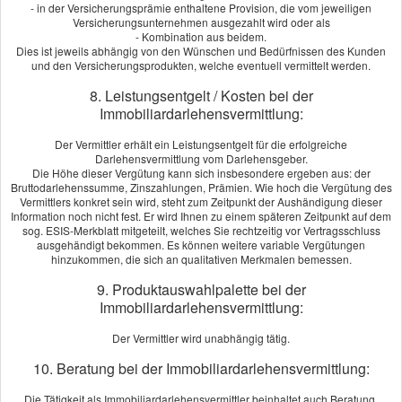
- in der Versicherungsprämie enthaltene Provision, die vom jeweiligen
gut abgesichert sein. Die Flotten-Kfz-Versicherung übernimmt
Versicherungsunternehmen ausgezahlt wird oder als
- Kombination aus beidem.
das finanzielle Risiko von Unfällen oder Diebstählen. Sie ersetzt
Dies ist jeweils abhängig von den Wünschen und Bedürfnissen des Kunden
Ihren Haftpflichtschaden und wehrt unberechtigte Ansprüche
und den Versicherungsprodukten, welche eventuell vermittelt werden.
ab – auch vor Gericht. Und wenn Sie einmal selbst einen Unfall
8. Leistungsentgelt / Kosten bei der
verursachen, leistet die ergänzende Vollkaskoversicherung für
Immobiliardarlehensvermittlung:
den Fahrzeugschaden.
Damit auch Ihre Fahrer bei einem selbst verschuldeten Unfall
Der Vermittler erhält ein Leistungsentgelt für die erfolgreiche
Darlehensvermittlung vom Darlehensgeber.
abgesichert sind, können Sie den Fahrerschutz mit in Ihren
Die Höhe dieser Vergütung kann sich insbesondere ergeben aus: der
Versicherungsschutz integrieren – und so die Sicherheit Ihrer
Bruttodarlehenssumme, Zinszahlungen, Prämien. Wie hoch die Vergütung des
Mitarbeiter und die Attraktivität Ihrer Arbeitsplätze erhöhen.
Vermittlers konkret sein wird, steht zum Zeitpunkt der Aushändigung dieser
Information noch nicht fest. Er wird Ihnen zu einem späteren Zeitpunkt auf dem
Fordern Sie jetzt unverbindlich ein Angebot an. Oder rufen Sie
sog. ESIS-Merkblatt mitgeteilt, welches Sie rechtzeitig vor Vertragsschluss
ausgehändigt bekommen. Es können weitere variable Vergütungen
uns an und wir beraten Sie persönlich und individuell. Wir
hinzukommen, die sich an qualitativen Merkmalen bemessen.
freuen uns auf Sie.
9. Produktauswahlpalette bei der
Immobiliardarlehensvermittlung:
Angebot und Vergleich zur KFZ-Flottenversicherung
anfordern!
Der Vermittler wird unabhängig tätig.
Wir erstellen Ihnen gerne ein Vergleichsangebot.
10. Beratung bei der Immobiliardarlehensvermittlung:
Angebot anfordern
Die Tätigkeit als Immobiliardarlehensvermittler beinhaltet auch Beratung.