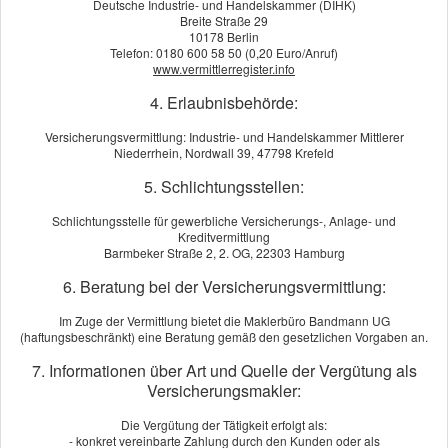
Deutsche Industrie- und Handelskammer (DIHK)
Breite Straße 29
10178 Berlin
Telefon: 0180 600 58 50 (0,20 Euro/Anruf)
www.vermittlerregister.info
Flotte
4. Erlaubnisbehörde:
Versicherungsvermittlung: Industrie- und Handelskammer Mittlerer
Niederrhein, Nordwall 39, 47798 Krefeld
5. Schlichtungsstellen:
Schlichtungsstelle für gewerbliche Versicherungs-, Anlage- und
Kreditvermittlung
Barmbeker Straße 2, 2. OG, 22303 Hamburg
6. Beratung bei der Versicherungsvermittlung:
Im Zuge der Vermittlung bietet die Maklerbüro Bandmann UG
(haftungsbeschränkt) eine Beratung gemäß den gesetzlichen Vorgaben an.
7. Informationen über Art und Quelle der Vergütung als
Versicherungsmakler:
Die Vergütung der Tätigkeit erfolgt als:
- konkret vereinbarte Zahlung durch den Kunden oder als
Schon ein kleiner Fuhrpark kostet viel Geld – und muss daher