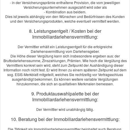
- in der Versicherungsprämie enthaltene Provision, die vom jeweiligen
Als verantwortungsvoller Bauherr wissen Sie, dass gerade
Versicherungsunternehmen ausgezahlt wird oder als
- Kombination aus beidem.
private Bauvorhaben lückenlos abgesichert werden müssen.
Dies ist jeweils abhängig von den Wünschen und Bedürfnissen des Kunden
und den Versicherungsprodukten, welche eventuell vermittelt werden.
Als privater Bauherr sollten Sie die Bauleistungsversicherung
in jedem Fall abschließen. Denn sie ersetzt die während der
8. Leistungsentgelt / Kosten bei der
Bauzeit eintretenden Schäden am Rohbau oder an den
Immobiliardarlehensvermittlung:
Baumaterialien, ganz gleich wer von den Baubeteiligten dafür
verantwortlich ist – zum Beispiel dann, wenn Dachziegel vom
Der Vermittler erhält ein Leistungsentgelt für die erfolgreiche
Darlehensvermittlung vom Darlehensgeber.
Kran fallen und die Dachkonstruktion beschädigen.
Die Höhe dieser Vergütung kann sich insbesondere ergeben aus: der
Bruttodarlehenssumme, Zinszahlungen, Prämien. Wie hoch die Vergütung des
Bauunfälle passieren leider sehr häufig, meistens durch einen
Vermittlers konkret sein wird, steht zum Zeitpunkt der Aushändigung dieser
schlechten Bauuntergrund, höhere Gewalt oder Vandalismus.
Information noch nicht fest. Er wird Ihnen zu einem späteren Zeitpunkt auf dem
Ihr Vorteil: Der Versicherungsschutz gilt auch für die
sog. ESIS-Merkblatt mitgeteilt, welches Sie rechtzeitig vor Vertragsschluss
ausgehändigt bekommen. Es können weitere variable Vergütungen
Leistungen der Subunternehmer.
hinzukommen, die sich an qualitativen Merkmalen bemessen.
Versichert sind:
9. Produktauswahlpalette bei der
Immobiliardarlehensvermittlung:
Die gesamten Neubauleistungen
Gelagerte Baustoffe und Bauteile
Der Vermittler wird unabhängig tätig.
Schäden durch Bauunfälle
Schäden durch außergewöhnliche Naturereignisse
10. Beratung bei der Immobiliardarlehensvermittlung:
Schäden durch Unachtsamkeit der Bauhandwerker
Die Tätigkeit als Immobiliardarlehensvermittler beinhaltet auch Beratung.
Mutwillige Beschädigung durch Fremde