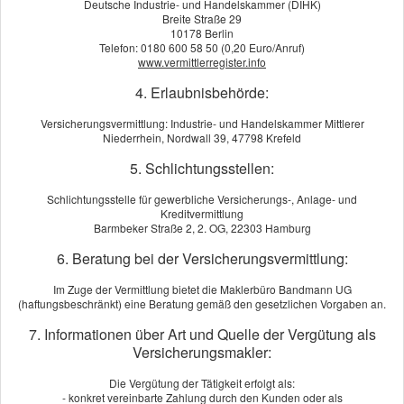
Deutsche Industrie- und Handelskammer (DIHK)
Breite Straße 29
10178 Berlin
Telefon: 0180 600 58 50 (0,20 Euro/Anruf)
www.vermittlerregister.info
Bauleistung
4. Erlaubnisbehörde:
Versicherungsvermittlung: Industrie- und Handelskammer Mittlerer
Niederrhein, Nordwall 39, 47798 Krefeld
5. Schlichtungsstellen:
Schlichtungsstelle für gewerbliche Versicherungs-, Anlage- und
Kreditvermittlung
Barmbeker Straße 2, 2. OG, 22303 Hamburg
6. Beratung bei der Versicherungsvermittlung:
Im Zuge der Vermittlung bietet die Maklerbüro Bandmann UG
(haftungsbeschränkt) eine Beratung gemäß den gesetzlichen Vorgaben an.
7. Informationen über Art und Quelle der Vergütung als
Versicherungsmakler:
Die Vergütung der Tätigkeit erfolgt als:
- konkret vereinbarte Zahlung durch den Kunden oder als
Sie nehmen die Zukunft in die Hand und bauen Ihr Eigenheim.