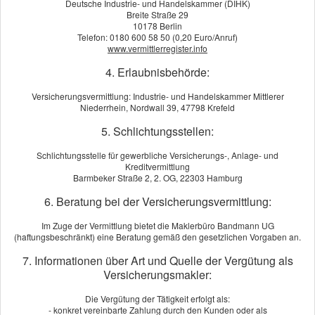
Deutsche Industrie- und Handelskammer (DIHK)
Breite Straße 29
10178 Berlin
Telefon: 0180 600 58 50 (0,20 Euro/Anruf)
www.vermittlerregister.info
betriebliche Krankenversicherung
4. Erlaubnisbehörde:
Versicherungsvermittlung: Industrie- und Handelskammer Mittlerer
Niederrhein, Nordwall 39, 47798 Krefeld
Viele kennen die betriebliche Altersvorsorge (bA
die betriebliche Krankenversicherung (bKV). 
5. Schlichtungsstellen:
neue Möglichkeit etwas Gutes für seine Mitar
Mitarbeiter länger an sich binden.
Schlichtungsstelle für gewerbliche Versicherungs-, Anlage- und
Kreditvermittlung
Eine betriebliche Krankenversicherung kann a
Barmbeker Straße 2, 2. OG, 22303 Hamburg
gewährt werden. Den Versicherungsschutz wä
6. Beratung bei der Versicherungsvermittlung:
Krankenzusatzversicherungen schon kennt z. 
Auslandskranken usw.
Im Zuge der Vermittlung bietet die Maklerbüro Bandmann UG
(haftungsbeschränkt) eine Beratung gemäß den gesetzlichen Vorgaben an.
Der größte Vorteil von einer betriebliche Krankenversicherung is
7. Informationen über Art und Quelle der Vergütung als
Sollte wir Ihr Interesse geweckt haben, dann beraten wir Sie ger
Versicherungsmakler:
Im Bereich der betriebliche Krankenversicherung kooperieren w
Die Vergütung der Tätigkeit erfolgt als:
- konkret vereinbarte Zahlung durch den Kunden oder als