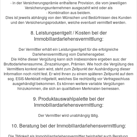
- in der Versicherungsprämie enthaltene Provision, die vom jeweiligen
Versicherungsunternehmen ausgezahlt wird oder als
Seite teilen:
- Kombination aus beidem.
Dies ist jeweils abhängig von den Wünschen und Bedürfnissen des Kunden
und den Versicherungsprodukten, welche eventuell vermittelt werden.
Öffnungszeiten
8. Leistungsentgelt / Kosten bei der
Montag
09:00 - 17.00 Uhr
Immobiliardarlehensvermittlung:
Dienstag
09:00 - 17.00 Uhr
Der Vermittler erhält ein Leistungsentgelt für die erfolgreiche
Darlehensvermittlung vom Darlehensgeber.
Mittwoch
09:00 - 17.00 Uhr
Die Höhe dieser Vergütung kann sich insbesondere ergeben aus: der
Bruttodarlehenssumme, Zinszahlungen, Prämien. Wie hoch die Vergütung des
Donnerstag
09:00 - 17.00 Uhr
Vermittlers konkret sein wird, steht zum Zeitpunkt der Aushändigung dieser
Information noch nicht fest. Er wird Ihnen zu einem späteren Zeitpunkt auf dem
sog. ESIS-Merkblatt mitgeteilt, welches Sie rechtzeitig vor Vertragsschluss
Freitag
09:00 - 17.00 Uhr
ausgehändigt bekommen. Es können weitere variable Vergütungen
hinzukommen, die sich an qualitativen Merkmalen bemessen.
Oder nach Vereinbarung 02153-4362
9. Produktauswahlpalette bei der
Immobiliardarlehensvermittlung:
Kundenstimmen
Der Vermittler wird unabhängig tätig.
10. Beratung bei der Immobiliardarlehensvermittlung:
Kundenbewertung
Die Tätigkeit als Immobiliardarlehensvermittler beinhaltet auch Beratung.