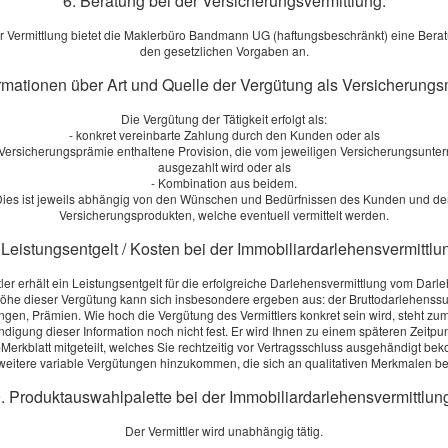
6. Beratung bei der Versicherungsvermittlung:
n uns auf Sie.
r Vermittlung bietet die Maklerbüro Bandmann UG (haftungsbeschränkt) eine Ber
den gesetzlichen Vorgaben an.
Vergleich zur Berufsunfähigkeitsversicherung anfordern!
ormationen über Art und Quelle der Vergütung als Versicherungs
 Ihnen gerne ein Vergleichsangebot.
Die Vergütung der Tätigkeit erfolgt als:
- konkret vereinbarte Zahlung durch den Kunden oder als
r Versicherungsprämie enthaltene Provision, die vom jeweiligen Versicherungsunt
fordern
ausgezahlt wird oder als
- Kombination aus beidem.
ies ist jeweils abhängig von den Wünschen und Bedürfnissen des Kunden und d
S
Versicherungsprodukten, welche eventuell vermittelt werden.
Seite teilen:
M
 Leistungsentgelt / Kosten bei der Immobiliardarlehensvermittlu
V
tler erhält ein Leistungsentgelt für die erfolgreiche Darlehensvermittlung vom Darl
s
öhe dieser Vergütung kann sich insbesondere ergeben aus: der Bruttodarlehens
[
ngen, Prämien. Wie hoch die Vergütung des Vermittlers konkret sein wird, steht zum
digung dieser Information noch nicht fest. Er wird Ihnen zu einem späteren Zeitpu
Merkblatt mitgeteilt, welches Sie rechtzeitig vor Vertragsschluss ausgehändigt b
S
eitere variable Vergütungen hinzukommen, die sich an qualitativen Merkmalen 
A
. Produktauswahlpalette bei der Immobiliardarlehensvermittlun
S
Der Vermittler wird unabhängig tätig.
m