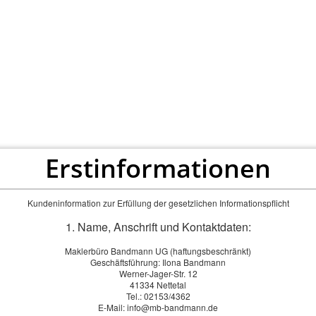
Maklerbüro Bandmann UG
ersicherungen - Hypotheken - Bausparen
RMEN
FINANZIERUNGEN
ONLINEABSCHLUSS
Erstinformationen
Kundeninformation zur Erfüllung der gesetzlichen Informationspflicht
1. Name, Anschrift und Kontaktdaten:
Maklerbüro Bandmann UG (haftungsbeschränkt)
Geschäftsführung: Ilona Bandmann
Werner-Jager-Str. 12
41334 Nettetal
Tel.: 02153/4362
E-Mail: info@mb-bandmann.de