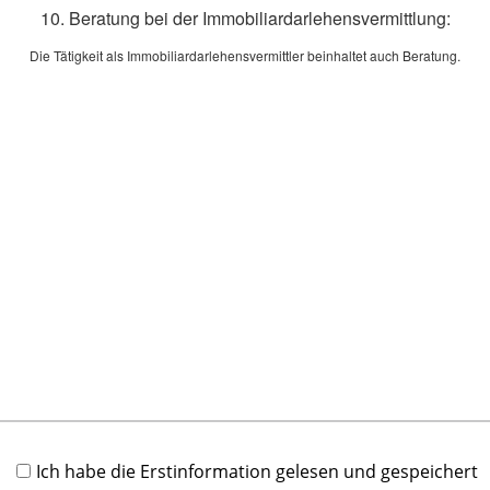
u
10. Beratung bei der Immobiliardarlehensvermittlung:
K
Die Tätigkeit als Immobiliardarlehensvermittler beinhaltet auch Beratung.
[
J
S
a
E
[
K
E
E
v
f
[
A
Ich habe die Erstinformation gelesen und gespeichert
A