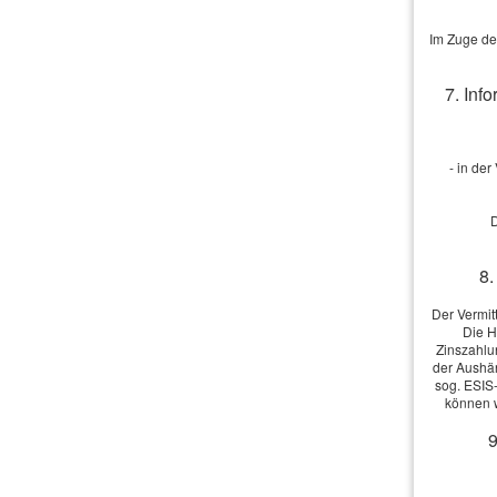
persönlich und individuell. Wir freue
Im Zuge de
Angebot und 
7. Inf
Wir erstellen
- in de
Angebot an
D
8.
Der Vermit
Die H
Zinszahlu
der Aushän
sog. ESIS-
können w
9