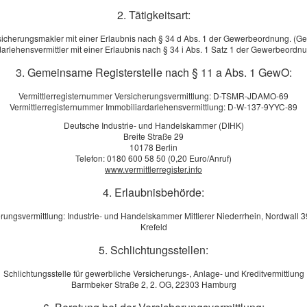
2. Tätigkeitsart:
sicherungsmakler mit einer Erlaubnis nach § 34 d Abs. 1 der Gewerbeordnung. (G
arlehensvermittler mit einer Erlaubnis nach § 34 i Abs. 1 Satz 1 der Gewerbeord
3. Gemeinsame Registerstelle nach § 11 a Abs. 1 GewO:
Vermittlerregisternummer Versicherungsvermittlung: D-TSMR-JDAMO-69
Vermittlerregisternummer Immobiliardarlehensvermittlung: D-W-137-9YYC-89
 in denen die gesetzliche Rentenversicherung vielen Menschen
Deutsche Industrie- und Handelskammer (DIHK)
Breite Straße 29
keit keinen Schutz mehr bietet, gehört die private
10178 Berlin
igenen Arbeitskraft zu den wichtigsten Vorsorgeaufgaben
Telefon: 0180 600 58 50 (0,20 Euro/Anruf)
ders, wenn Sie nach 1960 geboren wurden. Die gesetzliche
www.vermittlerregister.info
g sieht für Sie dann nur noch Leistungen vor, wenn aus
4. Erlaubnisbehörde:
sfähigkeit – egal in welchem Beruf – gemindert ist. Ihr
aus erzielte Einkommen spielen dabei keine Rolle. Jede
rungsvermittlung: Industrie- und Handelskammer Mittlerer Niederrhein, Nordwall 
 bevor Sie Leistungen erhalten.
Krefeld
O
higkeitsversicherung nehmen Sie Ihre Vorsorge selbst in die
5. Schlichtungsstellen:
hstem Niveau aktiv gegen die wirtschaftlichen Folgen einer
Schlichtungsstelle für gewerbliche Versicherungs-, Anlage- und Kreditvermittlung
st schnell erklärt: niedrige Beiträge, maximaler Schutz.
Barmbeker Straße 2, 2. OG, 22303 Hamburg
Angebot an. Oder rufen Sie uns an und wir beraten Sie