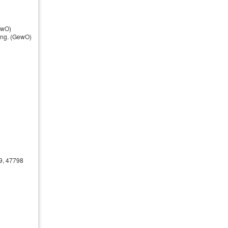
ewO)
nung. (GewO)
Öffnungszeiten
Montag
09:00 - 17.00 Uhr
Dienstag
09:00 - 17.00 Uhr
Mittwoch
09:00 - 17.00 Uhr
Donnerstag
09:00 - 17.00 Uhr
Freitag
09:00 - 17.00 Uhr
39, 47798
der nach Vereinbarung 02153-4362
Kundenstimmen