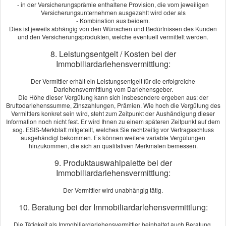
- in der Versicherungsprämie enthaltene Provision, die vom jeweiligen
teure Schuhe. Und für manche ist die neue Hi-Fi-Anlage das
Versicherungsunternehmen ausgezahlt wird oder als
Wichtigste im Haus. Die Geschmäcker sind eben verschieden.
- Kombination aus beidem.
Fest steht: Mit der richtigen Hausratversicherung schützen Sie,
Dies ist jeweils abhängig von den Wünschen und Bedürfnissen des Kunden
und den Versicherungsprodukten, welche eventuell vermittelt werden.
was Ihnen ganz persönlich am Herzen liegt. Denn die
Hausratversicherung ersetzt bei Verlust oder Beschädigung
8. Leistungsentgelt / Kosten bei der
den Neuwert Ihrer Einrichtungs-, Wert- und
Immobiliardarlehensvermittlung:
Gebrauchsgegenstände.
Der Vermittler erhält ein Leistungsentgelt für die erfolgreiche
Was zählt zum Hausrat?
Darlehensvermittlung vom Darlehensgeber.
Die Höhe dieser Vergütung kann sich insbesondere ergeben aus: der
Wogegen ist Ihr Hausrat versichert?
Bruttodarlehenssumme, Zinszahlungen, Prämien. Wie hoch die Vergütung des
Vermittlers konkret sein wird, steht zum Zeitpunkt der Aushändigung dieser
Information noch nicht fest. Er wird Ihnen zu einem späteren Zeitpunkt auf dem
Angebot und Vergleich zur Hausratversicherung
sog. ESIS-Merkblatt mitgeteilt, welches Sie rechtzeitig vor Vertragsschluss
ausgehändigt bekommen. Es können weitere variable Vergütungen
anfordern!
hinzukommen, die sich an qualitativen Merkmalen bemessen.
Wir erstellen Ihnen gerne ein Vergleichsangebot.
9. Produktauswahlpalette bei der
Immobiliardarlehensvermittlung:
Angebot anfordern
Der Vermittler wird unabhängig tätig.
10. Beratung bei der Immobiliardarlehensvermittlung:
Hausratversicherung berechnen
Die Tätigkeit als Immobiliardarlehensvermittler beinhaltet auch Beratung.