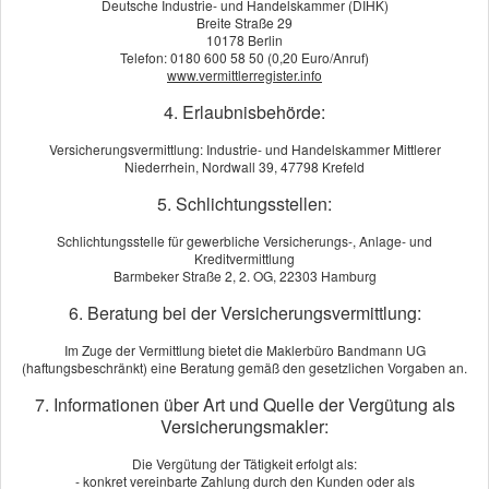
Deutsche Industrie- und Handelskammer (DIHK)
Breite Straße 29
10178 Berlin
Telefon: 0180 600 58 50 (0,20 Euro/Anruf)
www.vermittlerregister.info
Hausratversicherung
4. Erlaubnisbehörde:
Versicherungsvermittlung: Industrie- und Handelskammer Mittlerer
Niederrhein, Nordwall 39, 47798 Krefeld
5. Schlichtungsstellen:
Schlichtungsstelle für gewerbliche Versicherungs-, Anlage- und
Kreditvermittlung
Barmbeker Straße 2, 2. OG, 22303 Hamburg
6. Beratung bei der Versicherungsvermittlung:
Im Zuge der Vermittlung bietet die Maklerbüro Bandmann UG
(haftungsbeschränkt) eine Beratung gemäß den gesetzlichen Vorgaben an.
7. Informationen über Art und Quelle der Vergütung als
Versicherungsmakler:
Die Vergütung der Tätigkeit erfolgt als:
Der eine liebt seinen Aufsitzrasenmäher, die andere sammelt
- konkret vereinbarte Zahlung durch den Kunden oder als