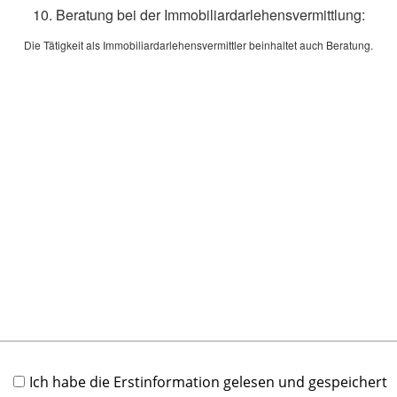
u
10. Beratung bei der Immobiliardarlehensvermittlung:
K
Die Tätigkeit als Immobiliardarlehensvermittler beinhaltet auch Beratung.
[
J
S
a
E
[
K
E
E
v
f
[
A
Ich habe die Erstinformation gelesen und gespeichert
A