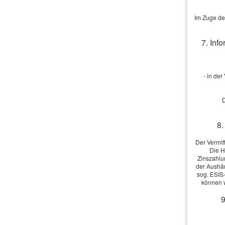
Im Zuge de
Beitrag bere
Berechnen Sie
7. Inf
Jetzt unver
- in de
Dieser
D
8.
Der Vermit
Die H
Zinszahlu
der Aushän
sog. ESIS-
können w
9