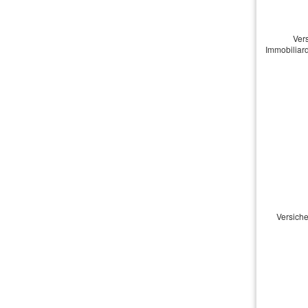
Ver
Immobiliard
Beitrag bere
Berechnen Sie
Jetzt unver
Beitrag bere
Versiche
Berechnen Sie
Hausrat-Be