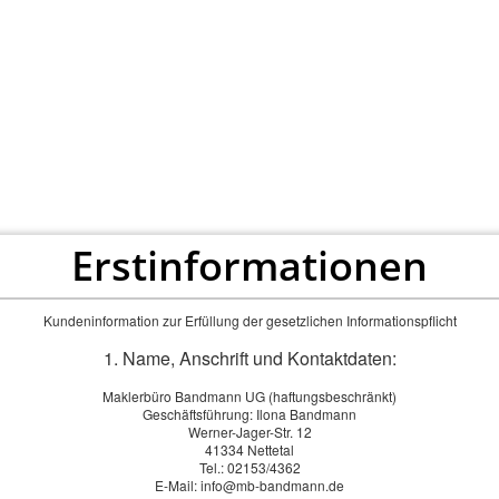
Maklerbüro Bandmann UG
ersicherungen - Hypotheken - Bausparen
RMEN
FINANZIERUNGEN
ONLINEABSCHLUSS
Erstinformationen
Kundeninformation zur Erfüllung der gesetzlichen Informationspflicht
1. Name, Anschrift und Kontaktdaten:
Maklerbüro Bandmann UG (haftungsbeschränkt)
Geschäftsführung: Ilona Bandmann
Werner-Jager-Str. 12
41334 Nettetal
Tel.: 02153/4362
E-Mail: info@mb-bandmann.de