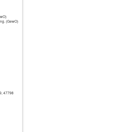
ewO)
nung. (GewO)
Öffnungszeiten
Montag
09:00 - 17.00 Uhr
Dienstag
09:00 - 17.00 Uhr
Mittwoch
09:00 - 17.00 Uhr
Donnerstag
09:00 - 17.00 Uhr
Freitag
09:00 - 17.00 Uhr
39, 47798
der nach Vereinbarung 02153-4362
Kundenstimmen