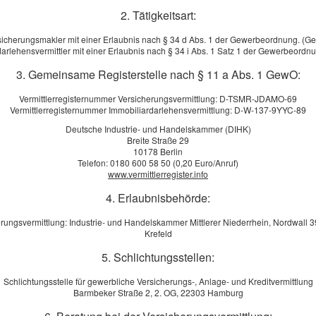
2. Tätigkeitsart:
sicherungsmakler mit einer Erlaubnis nach § 34 d Abs. 1 der Gewerbeordnung. (G
arlehensvermittler mit einer Erlaubnis nach § 34 i Abs. 1 Satz 1 der Gewerbeord
3. Gemeinsame Registerstelle nach § 11 a Abs. 1 GewO:
Vermittlerregisternummer Versicherungsvermittlung: D-TSMR-JDAMO-69
chnen VHV! Hausratversicherung
Vermittlerregisternummer Immobiliardarlehensvermittlung: D-W-137-9YYC-89
 in wenigen Schritten Ihren individuellen Tarif
Deutsche Industrie- und Handelskammer (DIHK)
Breite Straße 29
bindlich vergleichen!
10178 Berlin
Telefon: 0180 600 58 50 (0,20 Euro/Anruf)
www.vermittlerregister.info
4. Erlaubnisbehörde:
chnen!
rungsvermittlung: Industrie- und Handelskammer Mittlerer Niederrhein, Nordwall 
Krefeld
O
 in wenigen Schritten Ihren individuellen Tarif
5. Schlichtungsstellen:
itrag berechnen HanseMerkur
Schlichtungsstelle für gewerbliche Versicherungs-, Anlage- und Kreditvermittlung
Barmbeker Straße 2, 2. OG, 22303 Hamburg