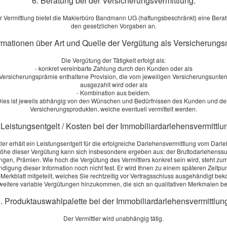
6. Beratung bei der Versicherungsvermittlung:
r Vermittlung bietet die Maklerbüro Bandmann UG (haftungsbeschränkt) eine Ber
chnen Concordia! Hausratversicherung
den gesetzlichen Vorgaben an.
 in wenigen Schritten Ihren individuellen Tarif
ormationen über Art und Quelle der Vergütung als Versicherungs
bindlich vergleichen!
Die Vergütung der Tätigkeit erfolgt als:
- konkret vereinbarte Zahlung durch den Kunden oder als
r Versicherungsprämie enthaltene Provision, die vom jeweiligen Versicherungsunt
 Service wird von einem externen Anbieter bereitgestellt |
Datenschutzerklärung
ausgezahlt wird oder als
- Kombination aus beidem.
ies ist jeweils abhängig von den Wünschen und Bedürfnissen des Kunden und d
Seite teilen:
S
Versicherungsprodukten, welche eventuell vermittelt werden.
M
 Leistungsentgelt / Kosten bei der Immobiliardarlehensvermittlu
V
tler erhält ein Leistungsentgelt für die erfolgreiche Darlehensvermittlung vom Darl
s
öhe dieser Vergütung kann sich insbesondere ergeben aus: der Bruttodarlehens
[
ngen, Prämien. Wie hoch die Vergütung des Vermittlers konkret sein wird, steht zum
digung dieser Information noch nicht fest. Er wird Ihnen zu einem späteren Zeitpu
Merkblatt mitgeteilt, welches Sie rechtzeitig vor Vertragsschluss ausgehändigt b
S
eitere variable Vergütungen hinzukommen, die sich an qualitativen Merkmalen 
A
. Produktauswahlpalette bei der Immobiliardarlehensvermittlun
S
Der Vermittler wird unabhängig tätig.
m