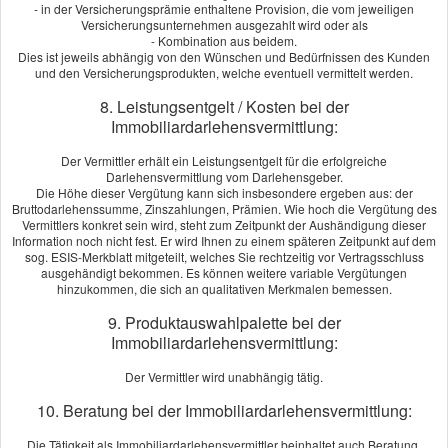
- in der Versicherungsprämie enthaltene Provision, die vom jeweiligen
Versicherungsunternehmen ausgezahlt wird oder als
- Kombination aus beidem.
Dies ist jeweils abhängig von den Wünschen und Bedürfnissen des Kunden
Ein Pferd bedeutet Freiheit, Vertrauen und eine besondere
und den Versicherungsprodukten, welche eventuell vermittelt werden.
Verbindung zwischen Mensch und Tier. Gleichzeitig bringt
diese Beziehung Verantwortung mit sich – nicht nur emotional,
8. Leistungsentgelt / Kosten bei der
sondern auch finanziell. Denn für Fluchttiere können ein
Immobiliardarlehensvermittlung:
unerwartetes Geräusch, ein scheuer Moment oder ein
Der Vermittler erhält ein Leistungsentgelt für die erfolgreiche
unglücklicher Tritt weitreichende Folgen haben.
Darlehensvermittlung vom Darlehensgeber.
Die Höhe dieser Vergütung kann sich insbesondere ergeben aus: der
Spätestens wenn hohe Tierarztkosten oder
Bruttodarlehenssumme, Zinszahlungen, Prämien. Wie hoch die Vergütung des
Schadenersatzforderungen im Raum stehen, rettet ein gut
Vermittlers konkret sein wird, steht zum Zeitpunkt der Aushändigung dieser
durchdachtes Sicherheitskonzept den Besitzer vor finanziellen
Information noch nicht fest. Er wird Ihnen zu einem späteren Zeitpunkt auf dem
sog. ESIS-Merkblatt mitgeteilt, welches Sie rechtzeitig vor Vertragsschluss
Sorgen.
ausgehändigt bekommen. Es können weitere variable Vergütungen
hinzukommen, die sich an qualitativen Merkmalen bemessen.
Sinnvolle Versicherungen für das Pferd
9. Produktauswahlpalette bei der
Pferdehalter-Haftpflichtversicherung
Immobiliardarlehensvermittlung:
Sie schützt, wenn das Pferd Personen verletzt oder Sachen
beschädigt. Da Pferdehalter verschuldensunabhängig
Der Vermittler wird unabhängig tätig.
haften, sichert dieser Baustein das Privatvermögen ab.
10. Beratung bei der Immobiliardarlehensvermittlung:
Häufig lassen sich Reitbeteiligungen, Gastreiter oder Fohlen
mitversichern.
Die Tätigkeit als Immobiliardarlehensvermittler beinhaltet auch Beratung.