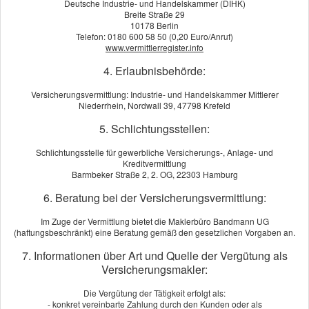
Deutsche Industrie- und Handelskammer (DIHK)
Breite Straße 29
10178 Berlin
Telefon: 0180 600 58 50 (0,20 Euro/Anruf)
www.vermittlerregister.info
News-Archiv | Artikel vom 20.05.2026
4. Erlaubnisbehörde:
Pferd & Reiter: Weil Verantwortung
Versicherungsvermittlung: Industrie- und Handelskammer Mittlerer
nicht am Stalltor endet
Niederrhein, Nordwall 39, 47798 Krefeld
5. Schlichtungsstellen:
Schlichtungsstelle für gewerbliche Versicherungs-, Anlage- und
Kreditvermittlung
Barmbeker Straße 2, 2. OG, 22303 Hamburg
6. Beratung bei der Versicherungsvermittlung:
Im Zuge der Vermittlung bietet die Maklerbüro Bandmann UG
(haftungsbeschränkt) eine Beratung gemäß den gesetzlichen Vorgaben an.
7. Informationen über Art und Quelle der Vergütung als
Versicherungsmakler:
Die Vergütung der Tätigkeit erfolgt als:
- konkret vereinbarte Zahlung durch den Kunden oder als