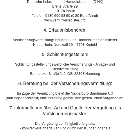
Deutsche Industrie- und Handelskammer (DIHK)
Breite Straße 29
10178 Berlin
Telefon: 0180 600 58 50 (0,20 Euro/Anruf)
www.vermittlerregister.info
Das sagen meine Kunden
4. Erlaubnisbehörde:
Versicherungsvermittlung: Industrie- und Handelskammer Mittlerer
A.G.
aus Duisburg
, Beschichter
am 10.07.2018:
Niederrhein, Nordwall 39, 47798 Krefeld
5. Schlichtungsstellen:
Beratungskompetenz:
Produktqualität:
Schlichtungsstelle für gewerbliche Versicherungs-, Anlage- und
Kreditvermittlung
Servicequalität:
Barmbeker Straße 2, 2. OG, 22303 Hamburg
6. Beratung bei der Versicherungsvermittlung:
« alle Bewertungen anzeigen
Im Zuge der Vermittlung bietet die Maklerbüro Bandmann UG
(haftungsbeschränkt) eine Beratung gemäß den gesetzlichen Vorgaben an.
Echtheit von Bewertungen
Seite teilen:
7. Informationen über Art und Quelle der Vergütung als
Versicherungsmakler:
Öffnungszeiten
Die Vergütung der Tätigkeit erfolgt als:
Montag
09:00 - 17.00 Uhr
- konkret vereinbarte Zahlung durch den Kunden oder als