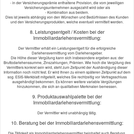
- in der Versicherungsprämie enthaltene Provision, die vom jeweiligen
Versicherungsunternehmen ausgezahlt wird oder als
Dienstag
09:00 - 17.00 Uhr
- Kombination aus beidem.
Dies ist jeweils abhängig von den Wünschen und Bedürfnissen des Kunden
Mittwoch
09:00 - 17.00 Uhr
und den Versicherungsprodukten, welche eventuell vermittelt werden.
Donnerstag
09:00 - 17.00 Uhr
8. Leistungsentgelt / Kosten bei der
Immobiliardarlehensvermittlung:
Freitag
09:00 - 17.00 Uhr
Der Vermittler erhält ein Leistungsentgelt für die erfolgreiche
Oder nach Vereinbarung 02153-4362
Darlehensvermittlung vom Darlehensgeber.
Die Höhe dieser Vergütung kann sich insbesondere ergeben aus: der
Bruttodarlehenssumme, Zinszahlungen, Prämien. Wie hoch die Vergütung des
Kundenstimmen
Vermittlers konkret sein wird, steht zum Zeitpunkt der Aushändigung dieser
Information noch nicht fest. Er wird Ihnen zu einem späteren Zeitpunkt auf dem
sog. ESIS-Merkblatt mitgeteilt, welches Sie rechtzeitig vor Vertragsschluss
ausgehändigt bekommen. Es können weitere variable Vergütungen
Kundenbewertung
hinzukommen, die sich an qualitativen Merkmalen bemessen.
9. Produktauswahlpalette bei der
Immobiliardarlehensvermittlung:
5
von
5
Sternen
20
Bewertungen seit 2018
Der Vermittler wird unabhängig tätig.
10. Beratung bei der Immobiliardarlehensvermittlung:
KUNDENSTIMMEN:
Die Tätigkeit als Immobiliardarlehensvermittler beinhaltet auch Beratung.